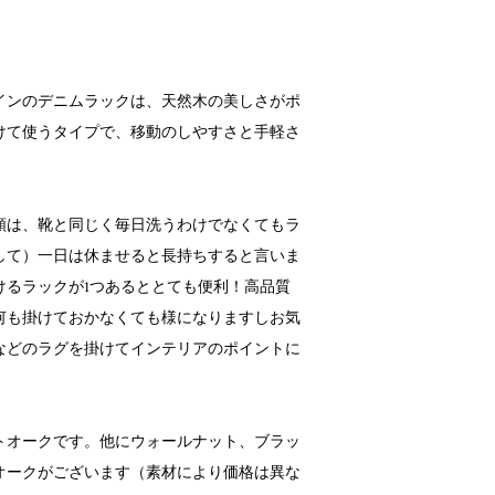
インのデニムラックは、天然木の美しさがポ
けて使うタイプで、移動のしやすさと手軽さ
類は、靴と同じく毎日洗うわけでなくてもラ
して）一日は休ませると長持ちすると言いま
けるラックが1つあるととても便利！高品質
何も掛けておかなくても様になりますしお気
などのラグを掛けてインテリアのポイントに
トオークです。他にウォールナット、ブラッ
オークがございます（素材により価格は異な