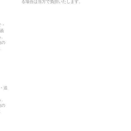
る場合は当方で負担いたします。
で・
函
も、
他の
ま
し・追
も、
他の
ま