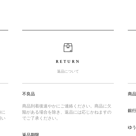
RETURN
返品について
不良品
商
商品到着後速やかにご連絡ください。商品に欠
銀
時に
陥がある場合を除き、返品には応じかねますの
願い
でご了承ください。
ゆ
返品期限