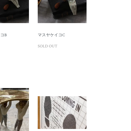
コB
マスヤケイコC
SOLD OUT