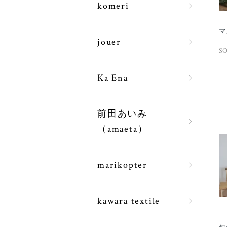
komeri
マ
jouer
S
Ka Ena
前田あいみ
（amaeta）
marikopter
kawara textile