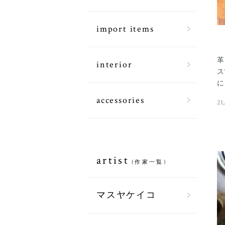
import items
革
interior
ス
に
accessories
21
artist
(作家一覧)
マスヤケイコ