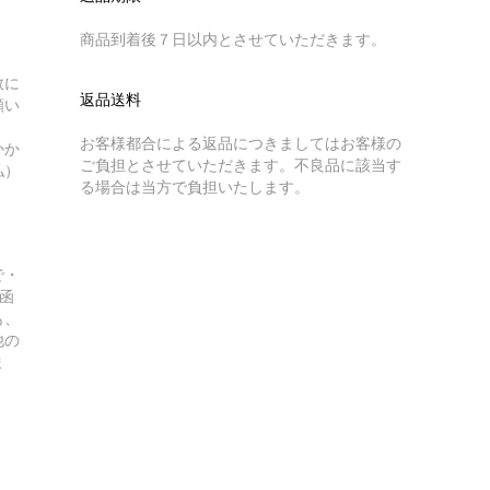
商品到着後７日以内とさせていただきます。
数に
返品送料
願い
お客様都合による返品につきましてはお客様の
かか
ご負担とさせていただきます。不良品に該当す
払）
る場合は当方で負担いたします。
で・
函
も、
他の
ま