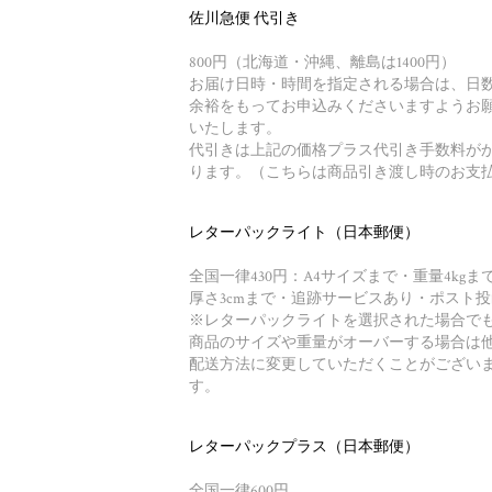
佐川急便 代引き
800円（北海道・沖縄、離島は1400円）
お届け日時・時間を指定される場合は、日
余裕をもってお申込みくださいますようお
いたします。
代引きは上記の価格プラス代引き手数料が
ります。（こちらは商品引き渡し時のお支
レターパックライト（日本郵便）
全国一律430円：A4サイズまで・重量4kgま
厚さ3cmまで・追跡サービスあり・ポスト投
※レターパックライトを選択された場合で
商品のサイズや重量がオーバーする場合は
配送方法に変更していただくことがござい
す。
レターパックプラス（日本郵便）
全国一律600円